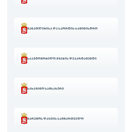
ᲒᲐᲜᲐᲗᲚᲔᲑᲘᲡᲐ ᲓᲐ ᲡᲞᲝᲠᲢᲘᲡ ᲡᲐᲛᲘᲜᲘᲡᲢᲠᲝ
ᲡᲐᲐᲕᲢᲝᲛᲝᲑᲘᲚᲝ ᲒᲖᲔᲑᲘᲡ ᲓᲔᲞᲐᲠᲢᲐᲛᲔᲜᲢᲘ
ᲡᲐᲮᲐᲖᲘᲜᲝ ᲡᲐᲛᲡᲐᲮᲣᲠᲘ
ᲒᲐᲠᲔᲛᲝᲡ ᲓᲐᲪᲕᲘᲡ ᲡᲐᲛᲛᲐᲠᲗᲕᲔᲚᲝ