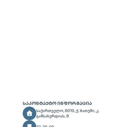
ᲡᲐᲙᲝᲜᲢᲐᲥᲢᲝ ᲘᲜᲤᲝᲠᲛᲐᲪᲘᲐ
საქართველო, 6010, ქ. ბათუმი, კ.
გამსახურდიას, 9
27-20-00