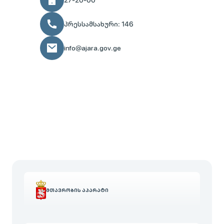
პრესსამსახური: 146
info@ajara.gov.ge
ᲛᲗᲐᲕᲠᲝᲑᲘᲡ ᲐᲞᲐᲠᲐᲢᲘ