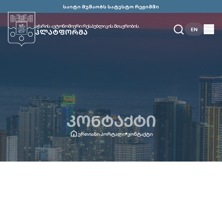
საიტი მუშაობს სატესტო რეჟიმში
აჭარის ავტონომიური რესპუბლიკის მთავრობის
EN
ᲞᲚᲐᲢᲤᲝᲠᲛᲐ
ᲙᲝᲜᲢᲐᲥᲢᲘ
ერთიანი პორტალი
კონტაქტი