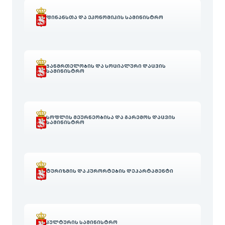
ᲤᲘᲜᲐᲜᲡᲗᲐ ᲓᲐ ᲔᲙᲝᲜᲝᲛᲘᲙᲘᲡ ᲡᲐᲛᲘᲜᲘᲡᲢᲠᲝ
ᲯᲐᲜᲛᲠᲗᲔᲚᲝᲑᲘᲡ ᲓᲐ ᲡᲝᲪᲘᲐᲚᲣᲠᲘ ᲓᲐᲪᲕᲘᲡ
ᲡᲐᲛᲘᲜᲘᲡᲢᲠᲝ
ᲡᲝᲤᲚᲘᲡ ᲛᲔᲣᲠᲜᲔᲝᲑᲘᲡᲐ ᲓᲐ ᲒᲐᲠᲔᲛᲝᲡ ᲓᲐᲪᲕᲘᲡ
ᲡᲐᲛᲘᲜᲘᲡᲢᲠᲝ
ᲢᲣᲠᲘᲖᲛᲘᲡ ᲓᲐ ᲙᲣᲠᲝᲠᲢᲔᲑᲘᲡ ᲓᲔᲞᲐᲠᲢᲐᲛᲔᲜᲢᲘ
ᲙᲣᲚᲢᲣᲠᲘᲡ ᲡᲐᲛᲘᲜᲘᲡᲢᲠᲝ